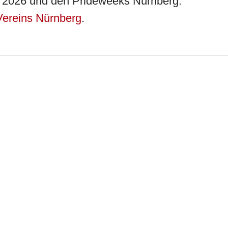
ide 2026 und den Prideweeks Nürnberg.
ereins Nürnberg
.