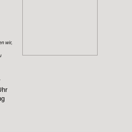
n wir,
u
r
Uhr
ng