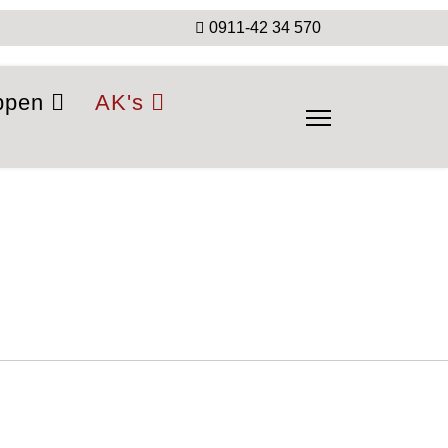
0911-42 34 570
ppen
AK's