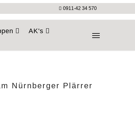
0911-42 34 570
ppen
AK's
am Nürnberger Plärrer