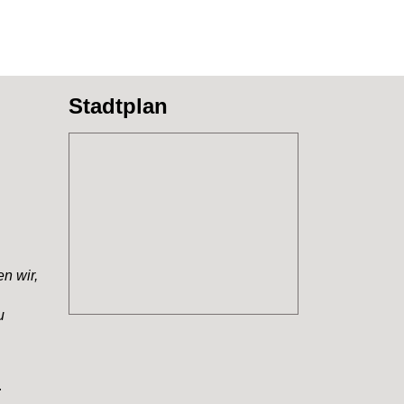
Stadtplan
n wir,
u
r